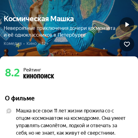
Космическая Машка
Невероятные приключения дочери космонавта
и её одноклассников в Петербурге
Комедия  •  Кино  •  12+
8.2
Рейтинг
О фильме
Машка все свои 11 лет жизни прожила со с 
отцом-космонавтом на космодроме. Она умеет 
управлять самолётом, лодкой и отвечать за 
себя, но не знает, как живут её сверстники. 