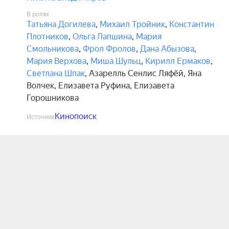
В ролях
Татьяна Догилева
,
Михаил Тройник
,
Константин
Плотников
,
Ольга Лапшина
,
Мария
Смольникова
,
Фрол Фролов
,
Дана Абызова
,
Мария Верхова
,
Миша Шульц
,
Кирилл Ермаков
,
Светлана Шпак
,
Азарелль Сенлис Ляфёй
,
Яна
Волчек
,
Елизавета Руфина
,
Елизавета
Горошникова
Кинопоиск
Источник