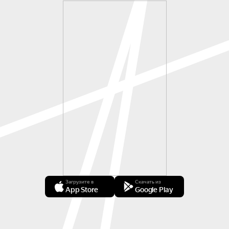
Загрузите в
Скачать из
App Store
Google Play