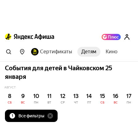
Сертификаты
Детям
Кино
События для детей в Чайковском 25
января
АВГУСТ
8
9
10
11
12
13
14
15
16
17
СБ
ВС
ПН
ВТ
СР
ЧТ
ПТ
СБ
ВС
ПН
Все фильтры
1