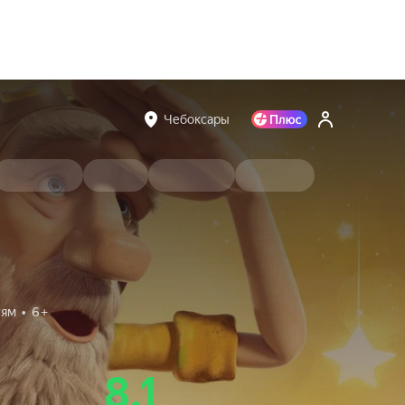
Чебоксары
тям
6+
8.1