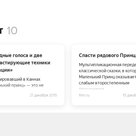
т
10
дные голоса и две
Спасти рядового Принц
растирующие техники
Мультипликационная перед
ации»
классической сказки, в кото
Маленький Принц оказывае
ировавший в Каннах
слабым второстепенным
ький принц» — это не
персонажем.
 один из самых дорогих
21 декабря 2015
film.ru
15 дека
зских мультфильмов в
и (бюджет — в районе $80
но и весьма амбициозная
ра: задавшись целью
ть коммерчески успешный
т, авторы картины не
 справедливо обошлись с