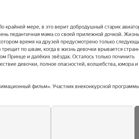
 крайней мере, в это верит добродушный старик авиатор,
чень педантичная мама со своей прилежной дочкой. Жизнь
 котором время на друзей предусмотрено только следующ
 трещит по швам, когда в жизнь девочки врывается странн
ом Принце и далёких звёздах. Осталось только починить 
шествие девочки, полное опасностей, волшебства, юмора и 
нимационный фильм». Участник внеконкурсной программы