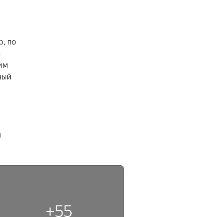
 по 
 
им 
ый 
 
+55