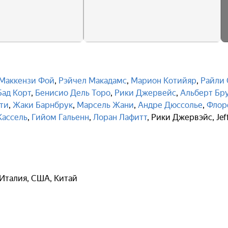
Маккензи Фой
,
Рэйчел Макадамс
,
Марион Котийяр
,
Райли 
Бад Корт
,
Бенисио Дель Торо
,
Рики Джервейс
,
Альберт Бр
ти
,
Жаки Барнбрук
,
Марсель Жани
,
Андре Дюссолье
,
Флор
Кассель
,
Гийом Гальенн
,
Лоран Лафитт
,
Рики Джервэйс
,
Jef
 Италия, США, Китай