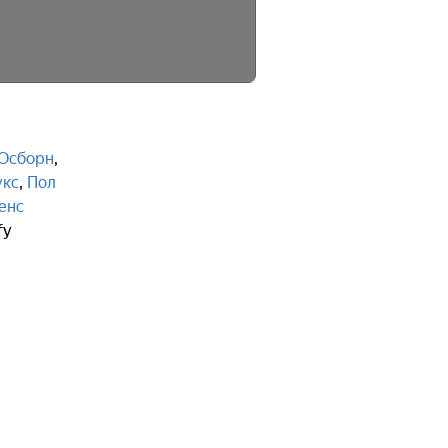
Осборн
,
укс
,
Пол
енс
fy