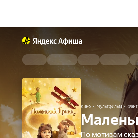
Кино
Мультфильм
Фант
Малень
По мотивам ска