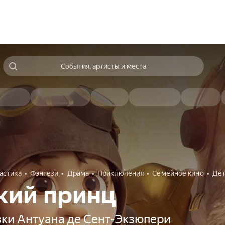
События, артисты и места
астика
Фэнтези
Драма
Приключения
Семейное кино
Де
кий принц
зки Антуана де Сент-Экзюпери