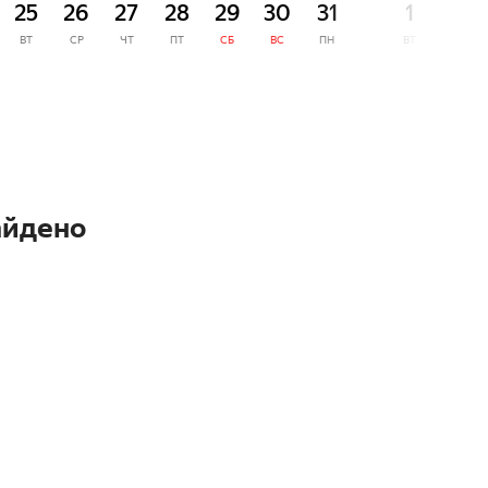
25
26
27
28
29
30
31
1
2
ВТ
СР
ЧТ
ПТ
СБ
ВС
ПН
ВТ
СР
айдено