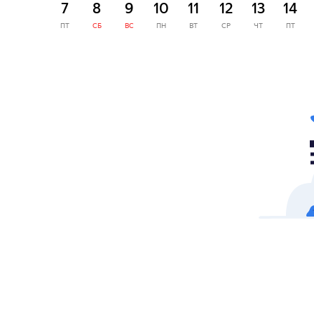
7
8
9
10
11
12
13
14
ПТ
СБ
ВС
ПН
ВТ
СР
ЧТ
ПТ