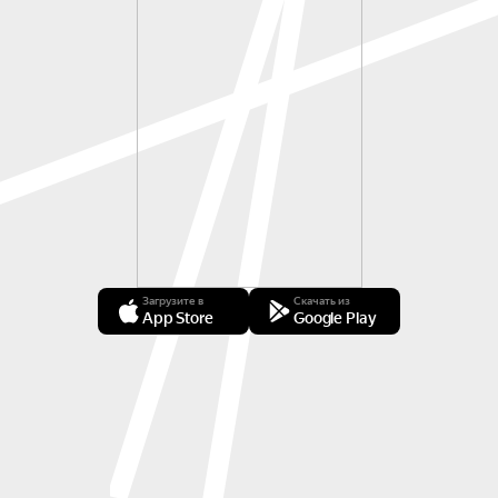
Загрузите в
Скачать из
App Store
Google Play