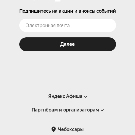
Подпишитесь на акции и анонсы событий
Далее
Яндекс Афиша
Партнёрам и организаторам
Справка
Пользовательское соглашение
Партнёрам и организаторам мероприятий
Чебоксары
Подарочные сертификаты
Билетная система Яндекс Билеты