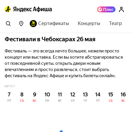
Сертификаты
Концерты
Театр
Фестивали в Чебоксарах 26 мая
Фестиваль — это всегда нечто большее, нежели просто
концерт или выставка. Если вы хотите абстрагироваться
от повседневной суеты, открыть двери новым
впечатлениям и просто развлечься, стоит выбрать
фестиваль на Яндекс Афише и купить билеты онлайн.
АВГУСТ
7
8
9
10
11
12
13
14
15
16
ПТ
СБ
ВС
ПН
ВТ
СР
ЧТ
ПТ
СБ
ВС