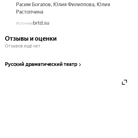
сомнения, станет больше доброты. А еще вы 
Расим Богапов
,
Юлия Филиппова
,
Юлия
будете вспоминать с любовью своих питомцев, 
Растопчина
которые остались дома, а потом обязательно им 
расскажете про храброго Бенджамина!
brtd.su
Источник
Отзывы и оценки
Отзывов ещё нет
Русский драматический театр