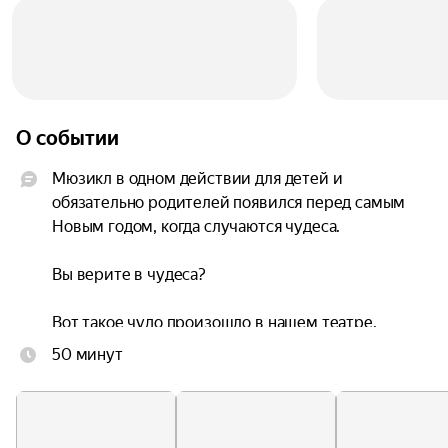
О событии
Мюзикл в одном действии для детей и 
обязательно родителей появился перед самым 
Новым годом, когда случаются чудеса.

Вы верите в чудеса?

Вот такое чудо произошло в нашем театре.

50 минут
Белорусский автор Елена Атай подарила нам 
свою историю про собак. Театр обратился к 
известному брянскому композитору 
Александру Стрекалову... А теперь мы все 