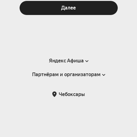
Далее
Яндекс Афиша
Партнёрам и организаторам
Справка
Пользовательское соглашение
Партнёрам и организаторам мероприятий
Чебоксары
Подарочные сертификаты
Билетная система Яндекс Билеты
Возврат билетов
Корпоративным клиентам
Участие в исследованиях
Корпоративный заказ билетов
Правила рекомендаций