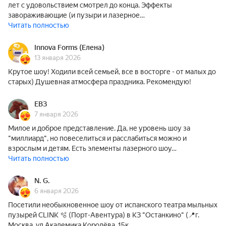
лет с удовольствием смотрел до конца. Эффекты
завораживающие (и пузыри и лазерное…
Читать полностью
Innova Forms (Елена)
13 января 2026
Крутое шоу! Ходили всей семьей, все в восторге - от малых до
старых) Душевная атмосфера праздника. Рекомендую!
ЕВЗ
7 января 2026
Милое и доброе представление. Да, не уровень шоу за
"миллиард", но повеселиться и расслабиться можно и
взрослым и детям. Есть элементы лазерного шоу…
Читать полностью
N. G.
6 января 2026
Посетили необыкновенное шоу от испанского театра мыльных
пузырей CLINK 🫧 (Порт-Авентура) в КЗ "Останкино" (📍г.
Москва, ул.Академика Королёва, 15к…