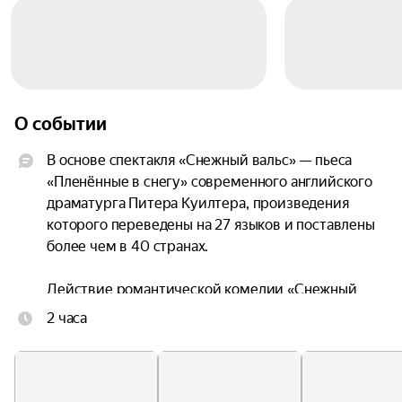
О событии
В основе спектакля «Снежный вальс» — пьеса 
«Пленённые в снегу» современного английского 
драматурга Питера Куилтера, произведения 
которого переведены на 27 языков и поставлены 
более чем в 40 странах.

Действие романтической комедии «Снежный 
вальс» разворачивается на фоне зимней бури. 
2 часа
Всё построено на контрасте: сугробы за окном и 
зарождающееся робкое, но очень тёплое 
чувство. В центре внимания — история 
отношений двух одиноких сердец: Патрика и 