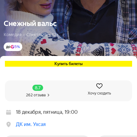
Снежный вальс
Комедия  •  Спектакль  •  12+
до
5%
Купить билеты
8.7
Хочу сходить
262 отзыва
18 декабря, пятница, 19:00
ДК им. Ухсая