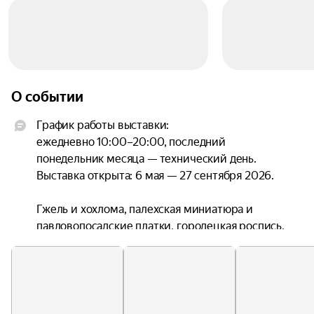
О событии
График работы выставки:

ежедневно 10:00–20:00, последний 
понедельник месяца — технический день.

Выставка открыта: 6 мая — 27 сентября 2026.

Гжель и хохлома, палехская миниатюра и 
павловопосадские платки, городецкая роспись, 
дымковская и богородская игрушки давно стали 
узнаваемыми символами России. Какие корни у 
этих промыслов? Почему некоторые из них 
переросли уровень деревенских ремёсел и 
стали настоящим искусством? Как это связано с 