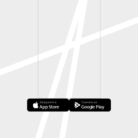
Загрузите в
Скачать из
App Store
Google Play