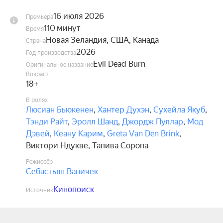
16 июля 2026
Премьера
110 минут
Время
Новая Зеландия, США, Канада
Страна
2026
Год производства
Evil Dead Burn
Оригинальное название
Возраст
18+
В ролях
Люсиан Бьюкенен
,
Хантер Духэн
,
Сухейла Якуб
,
Тэнди Райт
,
Эролл Шанд
,
Джордж Пуллар
,
Мод
Дэвей
,
Кеану Карим
,
Greta Van Den Brink
,
Виктори Ндукве
,
Тапива Соропа
Режиссёр
Себастьян Ваничек
Кинопоиск
Источник