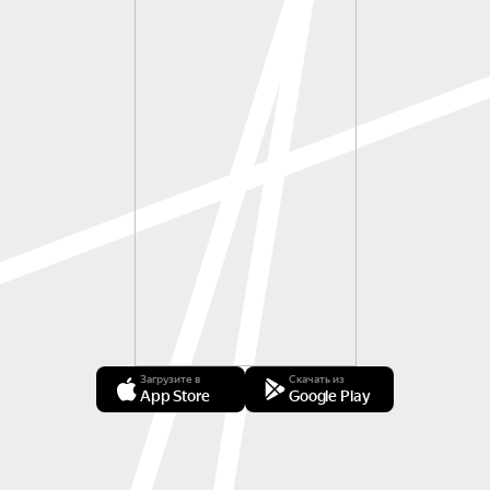
Загрузите в
Скачать из
App Store
Google Play