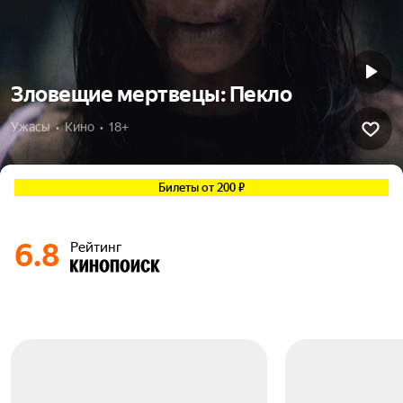
Зловещие мертвецы: Пекло
Ужасы  •  Кино  •  18+
Билеты от 200 ₽
6.8
Рейтинг