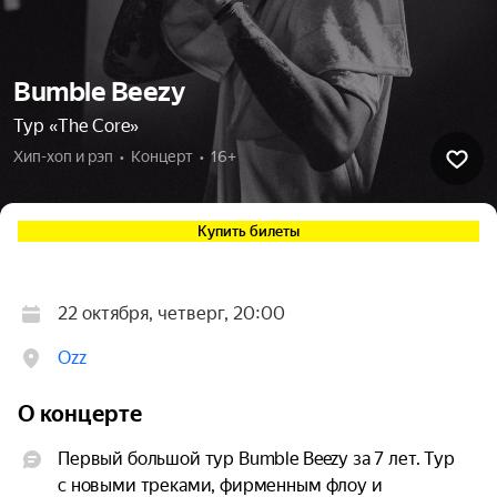
Bumble Beezy
Тур «The Core»
Хип-хоп и рэп  •  Концерт  •  16+
Купить билеты
22 октября, четверг, 20:00
Ozz
О концерте
Первый большой тур Bumble Beezy за 7 лет. Тур 
с новыми треками, фирменным флоу и 