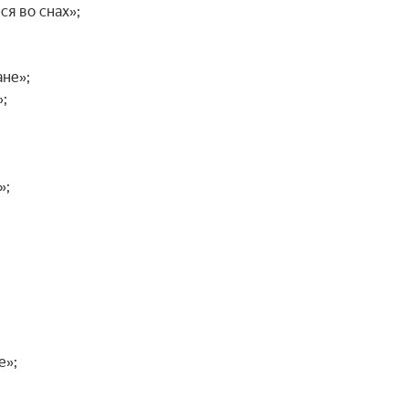
 во снах»;

не»;



;

»;
