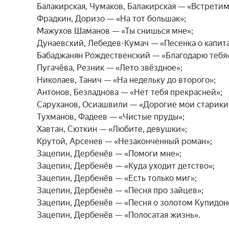
Балакирская, Чумаков, Балакирская — «Встретимся
Фрадкин, Доризо — «На тот большак»;

Мажухов Шаманов — «Ты снишься мне»;

Дунаевский, Лебедев-Кумач — «Песенка о капита
Бабаджанян Рождественский — «Благодарю тебя»;
Пугачёва, Резник — «Лето звёздное»;

Николаев, Танич — «На недельку до второго»;

Антонов, Безладнова — «Нет тебя прекрасней»;

Саруханов, Осиашвили — «Дорогие мои старики»
Тухманов, Фадеев — «Чистые пруды»;

Хавтан, Сюткин — «Любите, девушки»;

Крутой, Арсенев — «Незаконченный роман»;

Зацепин, Дербенёв — «Помоги мне»;

Зацепин, Дербенёв — «Куда уходит детство»;

Зацепин, Дербенёв — «Есть только миг»;

Зацепин, Дербенёв — «Песня про зайцев»;

Зацепин, Дербенёв — «Песня о золотом Купидоне
Зацепин, Дербенёв — «Полосатая жизнь».