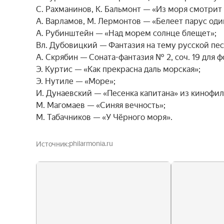
С. Рахманинов, К. Бальмонт — «Из моря смотрит 
А. Варламов, М. Лермонтов — «Белеет парус один
А. Рубинштейн — «Над морем солнце блещет»;

Вл. Дубовицкий — Фантазия на тему русской пес
А. Скрябин — Соната-фантазия № 2, соч. 19 для ф
Э. Куртис — «Как прекрасна даль морская»;

Э. Нутиле — «Море»;

И. Дунаевский — «Песенка капитана» из кинофиль
М. Магомаев — «Синяя вечность»;

М. Табачников — «У Чёрного моря».
philarmonia.ru
Источник