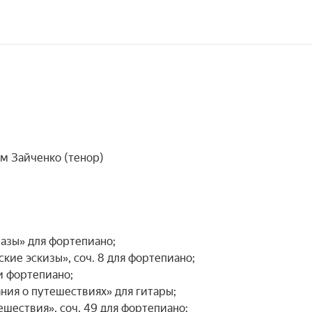
 Зайченко (тенор)

азы» для фортепиано;

ие эскизы», соч. 8 для фортепиано;

 фортепиано;

ия о путешествиях» для гитары;

шествия», соч. 49 для фортепиано;
