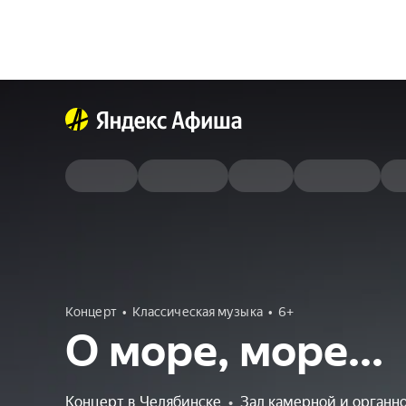
Концерт
Классическая музыка
6+
О море, море...
Концерт в Челябинске
•
Зал камерной и органн