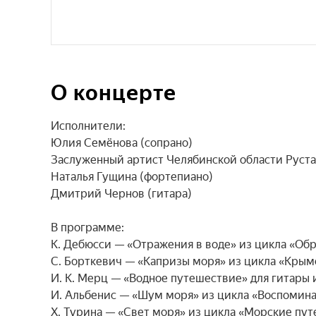
О концерте
Исполнители:

Юлия Семёнова (сопрано)

Заслуженный артист Челябинской области Рустам
Наталья Гущина (фортепиано)

Дмитрий Чернов (гитара)

В программе:

К. Дебюсси — «Отражения в воде» из цикла «Обр
С. Борткевич — «Капризы моря» из цикла «Крымск
И. К. Мерц — «Водное путешествие» для гитары и
И. Альбенис — «Шум моря» из цикла «Воспоминан
Х. Турина — «Свет моря» из цикла «Морские путе