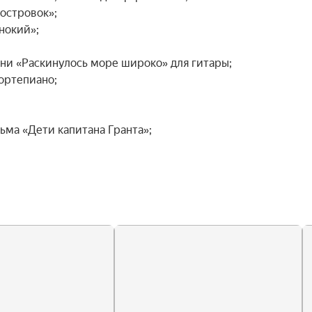
островок»;

окий»;

ни «Раскинулось море широко» для гитары;

ортепиано;

ма «Дети капитана Гранта»;
