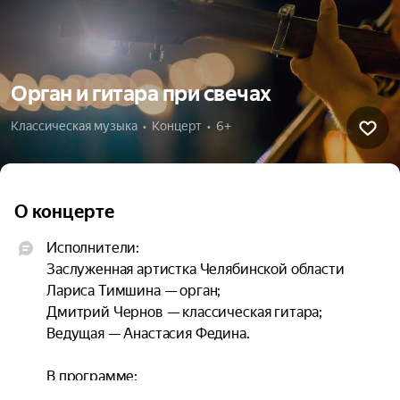
Орган и гитара при свечах
Классическая музыка  •  Концерт  •  6+
О концерте
Исполнители:

Заслуженная артистка Челябинской области 
Лариса Тимшина — орган;

Дмитрий Чернов — классическая гитара;

Ведущая — Анастасия Федина.

В программе:

Вивальди — Концерт ре мажор для лютни и 