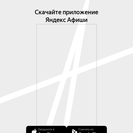
Поплянова — «Aдажио для Антонио Вивальди» 
для двух флейт и камерного оркестра / 
Скачайте приложение
переложение для гитары и органа.

Яндекс Афиши
Цикл атмосферных концертов при мерцающих 
свечах. Произведения классики, музыка 
современных композиторов, саундтреки 
культовых фильмов. Концертный рояль Steinway 
& Sons, горящие свечи на сцене, интимный 
формат концерта и волшебная атмосфера.

В целях безопасности используются только 
светодиодные свечи.
Загрузите в
Скачать из