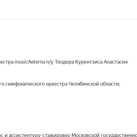
стра musicAeterna п/у Теодора Курентзиса Анастасия 
 симфонического оркестра Челябинской области;

рс и ассистентуру-стажировку Московской государственно