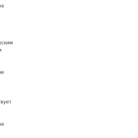
а 
ским 
 
е 
вует 
х 