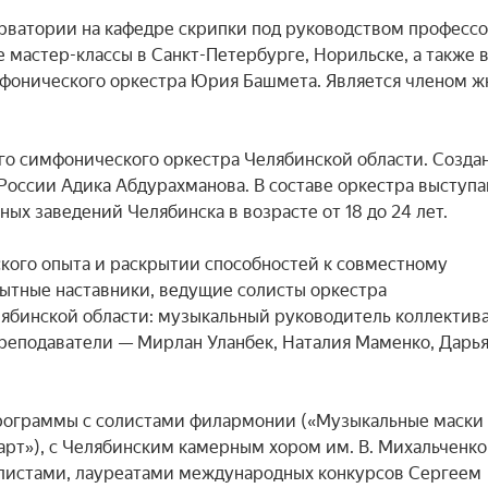
рватории на кафедре скрипки под руководством профессо
мастер-классы в Санкт-Петербурге, Норильске, а также в
фонического оркестра Юрия Башмета. Является членом ж
 симфонического оркестра Челябинской области. Создан 
России Адика Абдурахманова. В составе оркестра выступа
х заведений Челябинска в возрасте от 18 до 24 лет.

кого опыта и раскрытии способностей к совместному 
тные наставники, ведущие солисты оркестра 
ябинской области: музыкальный руководитель коллектива
реподаватели — Мирлан Уланбек, Наталия Маменко, Дарья
рограммы с солистами филармонии («Музыкальные маски 
рт»), с Челябинским камерным хором им. В. Михальченко (
олистами, лауреатами международных конкурсов Сергеем 