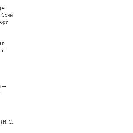
ра 
 Сочи 
юри 
в 
ют 
 — 
 
И. С. 