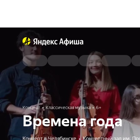
Концерт
Классическая музыка
6+
Времена года
Концерт в Челябинске
•
Концертный зал им. Пр