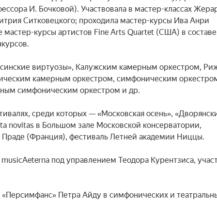
фессора И. Бочковой). Участвовала в мастер-классах Жерар
итрия Ситковецкого; проходила мастер-курсы Ива Анри 
 мастер-курсы артистов Fine Arts Quartet (США) в составе 
курсов.

несинские виртуозы», Калужским камерным оркестром, Риж
ическим камерным оркестром, симфоническим оркестром
ным симфоническим оркестром и др.

ивалях, среди которых — «Московская осень», «Дворянски
ta novitas в Большом зале Московской консерватории, 
 Праде (Франция), фестиваль Летней академии Ниццы.

 musicAeterna под управлением Теодора Курентзиса, участ
 «Персимфанс» Петра Айду в симфонических и театральны