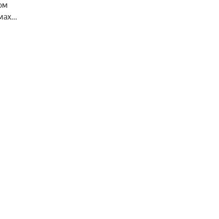
м 
ах...