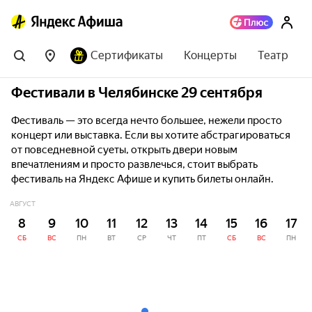
Сертификаты
Концерты
Театр
Фестивали в Челябинске 29 сентября
Фестиваль — это всегда нечто большее, нежели просто
концерт или выставка. Если вы хотите абстрагироваться
от повседневной суеты, открыть двери новым
впечатлениям и просто развлечься, стоит выбрать
фестиваль на Яндекс Афише и купить билеты онлайн.
АВГУСТ
8
9
10
11
12
13
14
15
16
17
СБ
ВС
ПН
ВТ
СР
ЧТ
ПТ
СБ
ВС
ПН