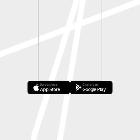
Загрузите в
Скачать из
App Store
Google Play