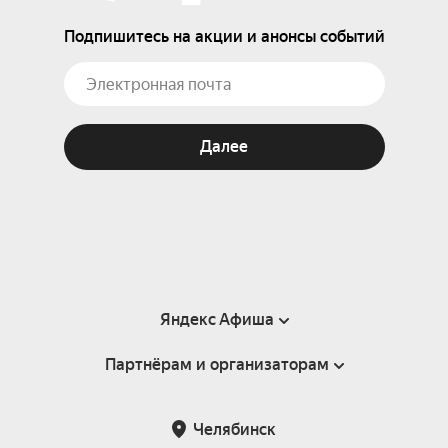
Подпишитесь на акции и анонсы событий
Далее
Яндекс Афиша
Партнёрам и организаторам
Справка
Пользовательское соглашение
Партнёрам и организаторам мероприятий
Челябинск
Подарочные сертификаты
Билетная система Яндекс Билеты