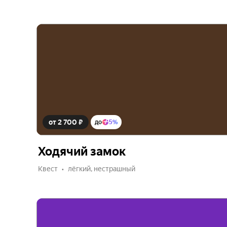
от 2 700 ₽
до
5%
Ходячий замок
Квест
лёгкий, нестрашный