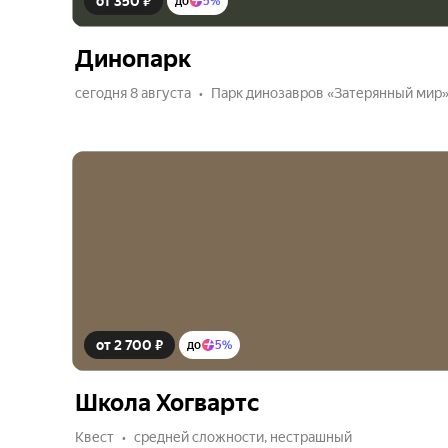
от 350 ₽
до
5%
Динопарк
сегодня 8 августа
Парк динозавров «Затерянный мир
от 2 700 ₽
до
5%
Школа Хогвартс
Квест
средней сложности, нестрашный