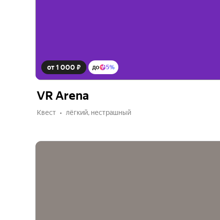
от 1 000 ₽
до
5%
VR Arena
Квест
лёгкий, нестрашный