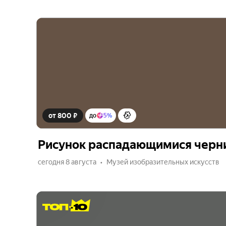
от 800 ₽
до
5%
Рисунок распадающимися черн
сегодня 8 августа
Музей изобразительных искусств