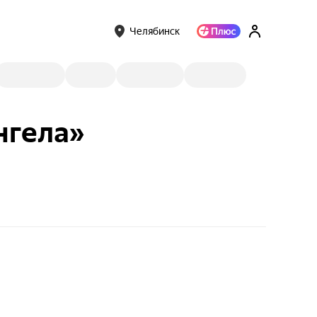
Челябинск
нгела»