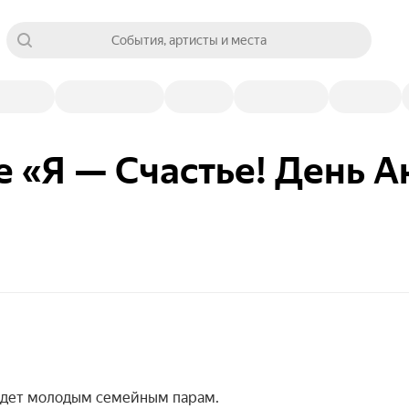
События, артисты и места
е «Я — Счастье! День А
ойдет молодым семейным парам.