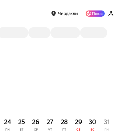
Чердаклы
СЕНТЯ
24
25
26
27
28
29
30
31
1
ПН
ВТ
СР
ЧТ
ПТ
СБ
ВС
ПН
ВТ