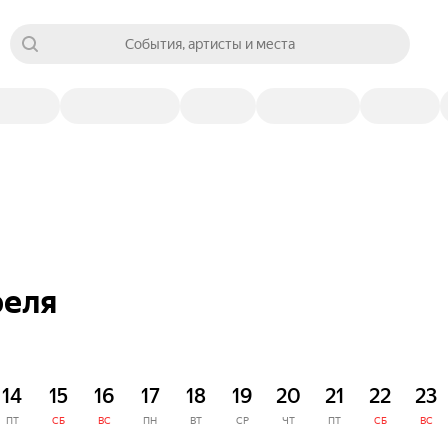
События, артисты и места
реля
14
15
16
17
18
19
20
21
22
23
ПТ
СБ
ВС
ПН
ВТ
СР
ЧТ
ПТ
СБ
ВС