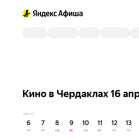
Кино в Чердаклах 16 ап
АВГУСТ
6
7
8
9
10
11
12
13
ЧТ
ПТ
СБ
ВС
ПН
ВТ
СР
ЧТ