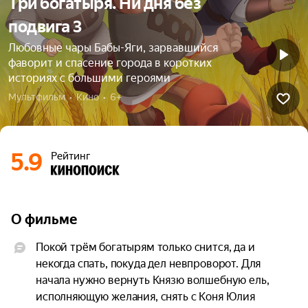
Три богатыря. Ни дня без
подвига 3
Любовные чары Бабы-Яги, зарвавшийся
фаворит и спасение города в коротких
историях с большими героями
Мультфильм  •  Кино  •  6+
5.9
Рейтинг
О фильме
Покой трём богатырям только снится, да и 
некогда спать, покуда дел невпроворот. Для 
начала нужно вернуть Князю волшебную ель, 
исполняющую желания, снять с Коня Юлия 