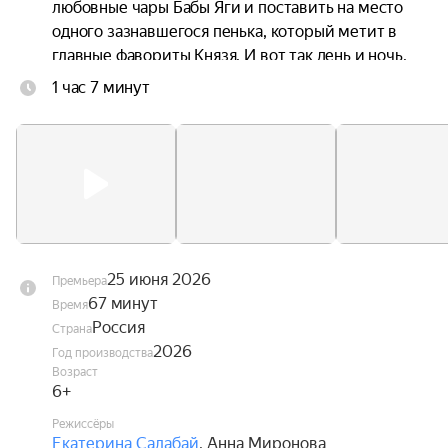
любовные чары Бабы Яги и поставить на место 
одного зазнавшегося пенька, который метит в 
главные фавориты Князя. И вот так день и ночь, 
без отдыха и сна несут они на своих плечах 
1 час 7 минут
целый город со всеми его жителями. Причём, в 
самом прямом смысле. Главное, чтобы не 
уронили.
25 июня 2026
Премьера
67 минут
Время
Россия
Страна
2026
Год производства
Возраст
6+
Режиссёры
Екатерина Салабай
,
Анна Миронова