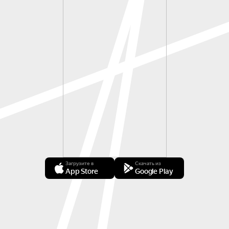
Загрузите в
Скачать из
App Store
Google Play