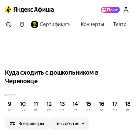
Сертификаты
Концерты
Театр
Куда сходить с дошкольником в
Череповце
АВГУСТ
9
10
11
12
13
14
15
16
17
18
ВС
ПН
ВТ
СР
ЧТ
ПТ
СБ
ВС
ПН
ВТ
Все фильтры
Тип события