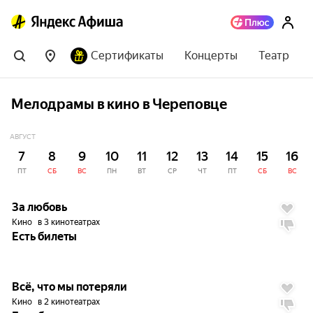
Сертификаты
Концерты
Театр
Мелодрамы в кино в Череповце
АВГУСТ
7
8
9
10
11
12
13
14
15
16
ПТ
СБ
ВС
ПН
ВТ
СР
ЧТ
ПТ
СБ
ВС
6.3
За любовь
Кино
в 3 кинотеатрах
Есть билеты
6.1
Всё, что мы потеряли
Кино
в 2 кинотеатрах