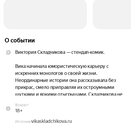
О событии
Виктория Складчикова — стендап‑комик.

Вика начинала юмористическую карьеру с 
искренних монологов о своей жизни. 
Неординарные истории она рассказывала без 
прикрас, смело приправляя их остроумными 
шутками и яркими отыгрышами. Складчикова не 
боялась быть комичной, ловко балансируя 
Возраст
между двумя гранями: забавной 
18+
непосредственностью и очаровательной 
vikaskladchikova.ru
утончённостью.

Источник