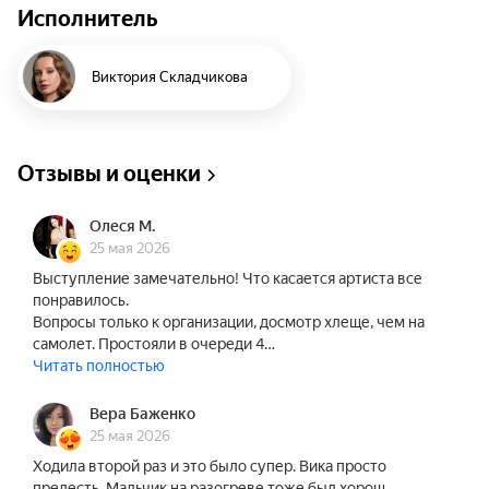
Исполнитель
Сегодня Вика делится со зрителями не просто 
смешными случаями, а своими переживаниями. 
Рассуждает о семье, карьере, замужестве и 
Виктория Складчикова
самодостаточности — всё с той же 
простодушной прямотой. В новом концерте 
Складчикова, как обычно, честно расскажет о 
Отзывы и оценки
том, что её живо волнует, и поделится с 
аудиторией своими мыслями в присущей ей 
Олеся М.
ироничной манере.
25 мая 2026
Выступление замечательно! Что касается артиста все
понравилось.
Вопросы только к организации, досмотр хлеще, чем на
самолет. Простояли в очереди 4…
Читать полностью
Вера Баженко
25 мая 2026
Ходила второй раз и это было супер. Вика просто
прелесть. Мальчик на разогреве тоже был хорош