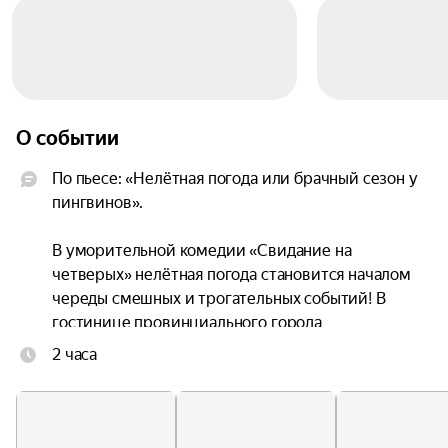
О событии
По пьесе: «Нелётная погода или брачный сезон у 
пингвинов».

В уморительной комедии «Свидание на 
четверых» нелётная погода становится началом 
череды смешных и трогательных событий! В 
гостинице провинциального города 
встречаются пассажиры самолёта, которые не 
2 часа
смогли вылететь из-за плохой погоды. 
Столичная бизнес-леди Марина решает 
провести ночь с любовником Артёмом, успев 
вернуть его после прощания.
