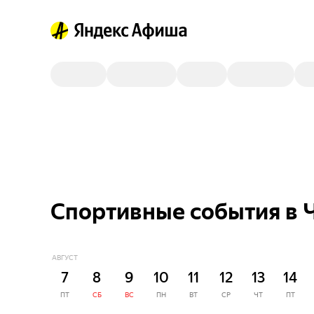
Спортивные события в Ч
АВГУСТ
7
8
9
10
11
12
13
14
ПТ
СБ
ВС
ПН
ВТ
СР
ЧТ
ПТ