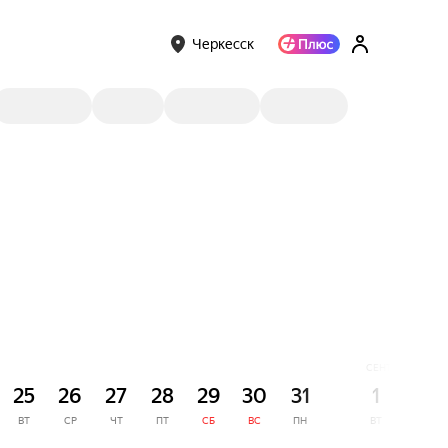
Черкесск
СЕНТЯБРЬ
25
26
27
28
29
30
31
1
2
ВТ
СР
ЧТ
ПТ
СБ
ВС
ПН
ВТ
СР