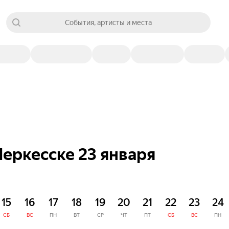
События, артисты и места
еркесске 23 января
15
16
17
18
19
20
21
22
23
24
СБ
ВС
ПН
ВТ
СР
ЧТ
ПТ
СБ
ВС
ПН