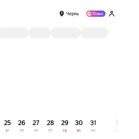
Чернь
СЕНТЯБРЬ
25
26
27
28
29
30
31
1
2
ВТ
СР
ЧТ
ПТ
СБ
ВС
ПН
ВТ
СР