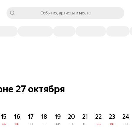
События, артисты и места
рне 27 октября
15
16
17
18
19
20
21
22
23
24
СБ
ВС
ПН
ВТ
СР
ЧТ
ПТ
СБ
ВС
ПН