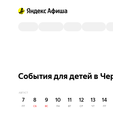
События для детей в Че
АВГУСТ
7
8
9
10
11
12
13
14
ПТ
СБ
ВС
ПН
ВТ
СР
ЧТ
ПТ