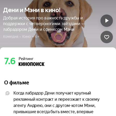
Дени и Мэни в кино!
Добрая история про важность дружбы и
поддержки с четвероногими звёздами —
лабрадором Дени и сфинксом Мэни
Комедия  •  Кино  •  6+
7.6
Рейтинг
О фильме
Когда лабрадор Дени получает крупный 
рекламный контракт и переезжает к своему 
агенту Андрею, они с другом-котом Мэни, 
привыкшие всегда быть вместе, впервые 