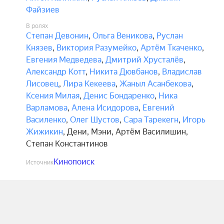
Файзиев
В ролях
Степан Девонин
,
Ольга Веникова
,
Руслан
Князев
,
Виктория Разумейко
,
Артём Ткаченко
,
Евгения Медведева
,
Дмитрий Хрусталёв
,
Александр Котт
,
Никита Дювбанов
,
Владислав
Лисовец
,
Лира Кекеева
,
Жаныл Асанбекова
,
Ксения Милая
,
Денис Бондаренко
,
Ника
Варламова
,
Алена Исидорова
,
Евгений
Василенко
,
Олег Шустов
,
Сара Тарекегн
,
Игорь
Жижикин
,
Дени
,
Мэни
,
Артём Василишин
,
Степан Константинов
Кинопоиск
Источник