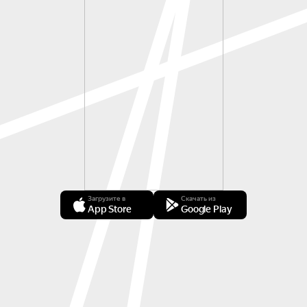
Загрузите в
Скачать из
App Store
Google Play