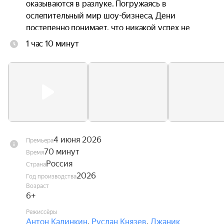
оказываются в разлуке. Погружаясь в 
ослепительный мир шоу-бизнеса, Дени 
постепенно понимает, что никакой успех не 
способен заменить семью, а искренность ценнее 
1 час 10 минут
любых контрактов. В это же время Андрей 
переживает кризис в отношениях с невестой, и 
именно Дени помогает ему заново поверить в 
любовь.
4 июня 2026
Премьера
70 минут
Время
Россия
Страна
2026
Год производства
Возраст
6+
Режиссёры
Антон Калинкин
,
Руслан Князев
,
Джаник