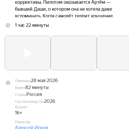
коррективы. Пилотом оказывается Артём — 
бывший Даши, о котором она не хотела даже 
вспоминать. Когда самолёт терпит крушение, 
троим приходится прыгать без подготовки. 
1 час 22 минуты
Стропы путаются. Они чудом остаются в живых 
— но оказываются подвешены над горной 
пропастью посреди бушующих лесных пожаров. 
Даша оказывается между двумя мужчинами, с 
каждым из которых связана её жизнь. Один — 
настоящее. Другой — незажившее прошлое.
28 мая 2026
Премьера
82 минуты
Время
Россия
Страна
2026
Год производства
Возраст
16+
Режиссёр
Алексей Ионов