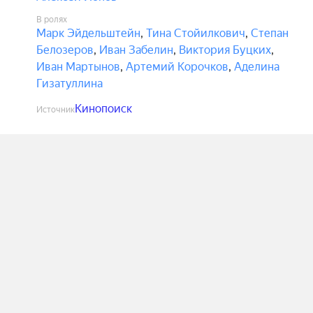
В ролях
Марк Эйдельштейн
,
Тина Стойилкович
,
Степан
Белозеров
,
Иван Забелин
,
Виктория Буцких
,
Иван Мартынов
,
Артемий Корочков
,
Аделина
Гизатуллина
Кинопоиск
Источник