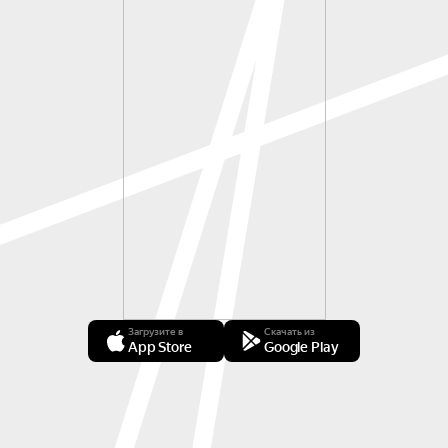
Загрузите в
Скачать из
App Store
Google Play