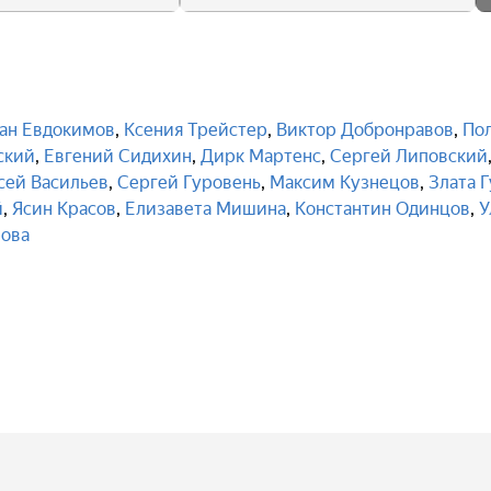
ан Евдокимов
,
Ксения Трейстер
,
Виктор Добронравов
,
По
ский
,
Евгений Сидихин
,
Дирк Мартенс
,
Сергей Липовский
сей Васильев
,
Сергей Гуровень
,
Максим Кузнецов
,
Злата 
й
,
Ясин Красов
,
Елизавета Мишина
,
Константин Одинцов
,
У
рова