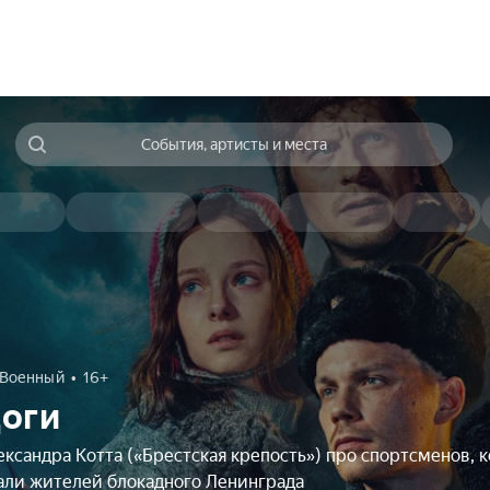
События, артисты и места
Военный
16+
оги
ксандра Котта («Брестская крепость») про спортсменов, 
али жителей блокадного Ленинграда