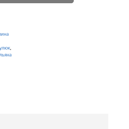
лина
,
Гулюк
,
льяна