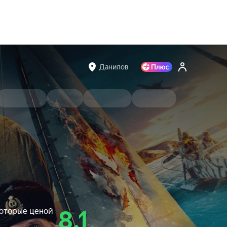
Данилов
которые ценой
8.1