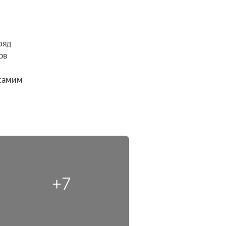
яд 
в 
самим 
+7