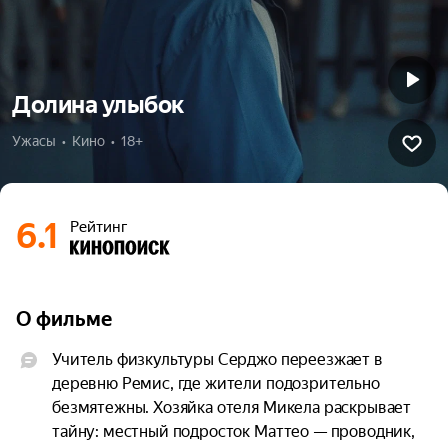
Долина улыбок
Ужасы  •  Кино  •  18+
6.1
Рейтинг
О фильме
Учитель физкультуры Серджо переезжает в 
деревню Ремис, где жители подозрительно 
безмятежны. Хозяйка отеля Микела раскрывает 
тайну: местный подросток Маттео — проводник, 