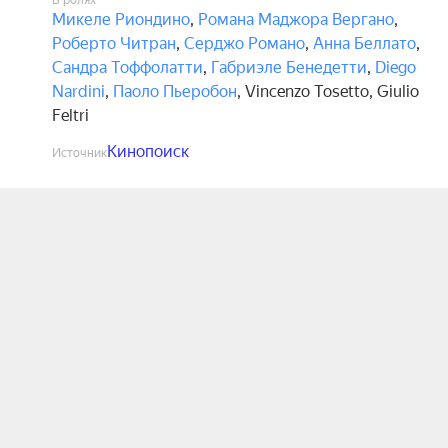
В ролях
Микеле Риондино
,
Романа Маджора Вергано
,
Роберто Читран
,
Серджо Романо
,
Анна Беллато
,
Сандра Тоффолатти
,
Габриэле Бенедетти
,
Diego
Nardini
,
Паоло Пьеробон
,
Vincenzo Tosetto
,
Giulio
Feltri
Кинопоиск
Источник