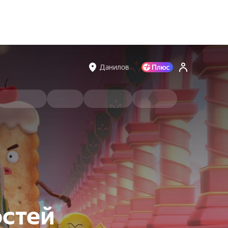
Данилов
остей