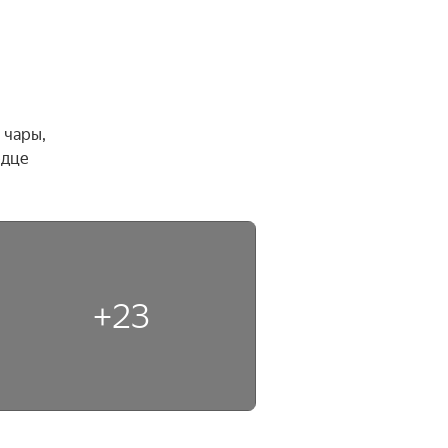
чары, 
дце 
+23