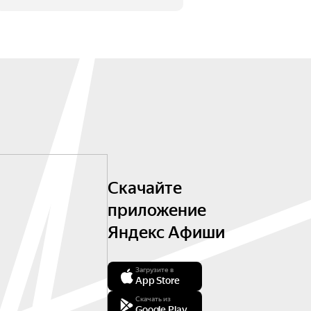
Скачайте
приложение
Яндекс Афиши
Загрузите в
App Store
Скачать из
Google Play