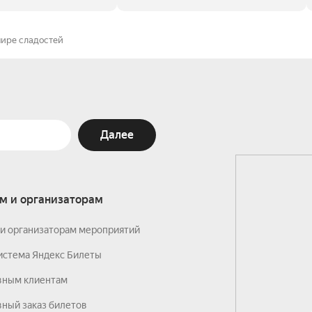
мире сладостей
Далее
м и организаторам
и организаторам мероприятий
истема Яндекс Билеты
вным клиентам
ный заказ билетов