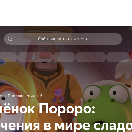
События, артисты и места
ям
Приключения
6+
нёнок Пороро:
ения в мире слад