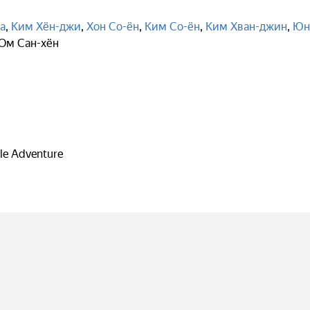
а
,
Ким Хён-джи
,
Хон Со-ён
,
Ким Со-ён
,
Ким Хван-джин
,
Юн
Ом Сан-хён
le Adventure