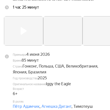
одноклассницу Ив, без ума влюблённую в 
1 час 25 минут
авиацию. Вдохновлённый её увлечением, он 
наконец обретает смелость взглянуть в глаза 
собственной мечте — и впервые в жизни 
расправить крылья.
4 июня 2026
Премьера
85 минут
Время
Гонконг, Польша, США, Великобритания,
Страна
Япония, Бразилия
2025
Год производства
Iggy the Eagle
Оригинальное название
Возраст
6+
В ролях
Пётр Адамчик
,
Агнешка Дигант
,
Тимотеуш