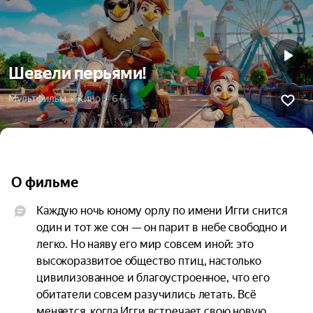
Шевели перьями!
Мультфильм  •  Кино  •  6+
О фильме
Каждую ночь юному орлу по имени Игги снится 
один и тот же сон — он парит в небе свободно и 
легко. Но наяву его мир совсем иной: это 
высокоразвитое общество птиц, настолько 
цивилизованное и благоустроенное, что его 
обитатели совсем разучились летать. Всё 
меняется, когда Игги встречает свою новую 