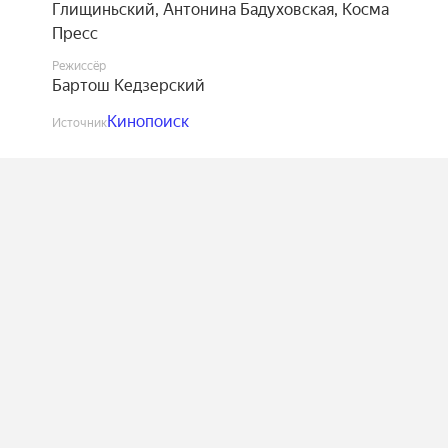
Глищиньский
,
Антонина Бадуховская
,
Косма
Пресс
Режиссёр
Бартош Кедзерский
Кинопоиск
Источник