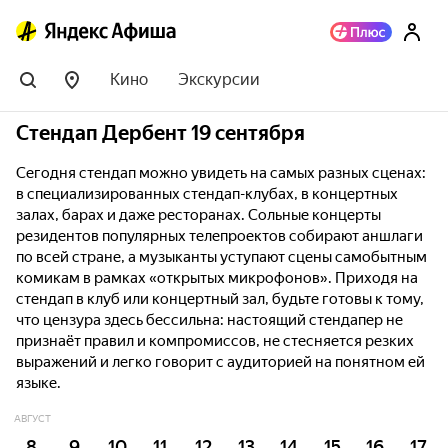
Кино
Экскурсии
Стендап Дербент 19 сентября
Сегодня стендап можно увидеть на самых разных сценах:
в специализированных стендап-клубах, в концертных
залах, барах и даже ресторанах. Сольные концерты
резидентов популярных телепроектов собирают аншлаги
по всей стране, а музыканты уступают сцены самобытным
комикам в рамках «открытых микрофонов». Приходя на
стендап в клуб или концертный зал, будьте готовы к тому,
что цензура здесь бессильна: настоящий стендапер не
признаёт правил и компромиссов, не стесняется резких
выражений и легко говорит с аудиторией на понятном ей
языке.
АВГУСТ
8
9
10
11
12
13
14
15
16
17