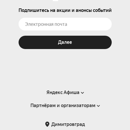
Подпишитесь на акции и анонсы событий
Далее
Яндекс Афиша
Партнёрам и организаторам
Справка
Пользовательское соглашение
Партнёрам и организаторам мероприятий
Димитровград
Подарочные сертификаты
Билетная система Яндекс Билеты