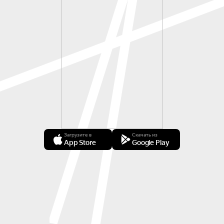
Загрузите в
Скачать из
App Store
Google Play