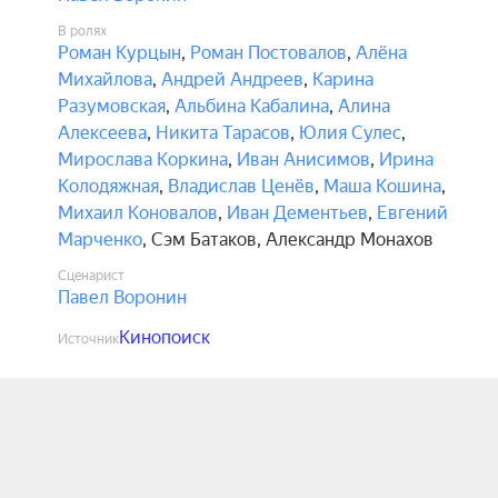
В ролях
Роман Курцын
,
Роман Постовалов
,
Алёна
Михайлова
,
Андрей Андреев
,
Карина
Разумовская
,
Альбина Кабалина
,
Алина
Алексеева
,
Никита Тарасов
,
Юлия Сулес
,
Мирослава Коркина
,
Иван Анисимов
,
Ирина
Колодяжная
,
Владислав Ценёв
,
Маша Кошина
,
Михаил Коновалов
,
Иван Дементьев
,
Евгений
Марченко
,
Сэм Батаков
,
Александр Монахов
Сценарист
Павел Воронин
Кинопоиск
Источник