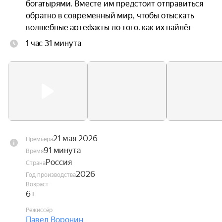
богатырями. Вместе им предстоит отправиться 
обратно в современный мир, чтобы отыскать 
волшебные артефакты до того, как их найдёт 
злая волшебница Гордея — с их помощью она 
1 час 31 минута
рассчитывает пробудить могущественное зло.
21 мая 2026
Премьера
91 минута
Время
Россия
Страна
2026
Год производства
Возраст
6+
Режиссёр
Павел Воронин