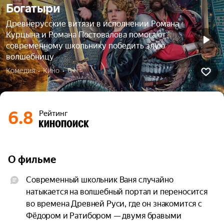
Богатыри
Древнерусские витязи в исполнении Романа
Курцына и Романа Постовалова помогают
современному школьнику победить злую
волшебницу
Комедия  •  Кино  •  6+
6.8
Рейтинг
О фильме
Современный школьник Ваня случайно 
натыкается на волшебный портал и переносится 
во времена Древней Руси, где он знакомится с 
Фёдором и Ратибором — двумя бравыми 