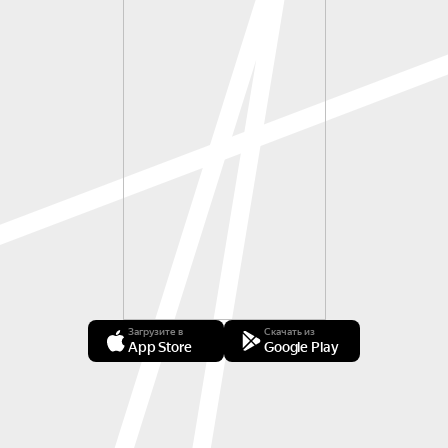
Загрузите в
Скачать из
App Store
Google Play