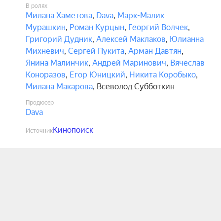
В ролях
Милана Хаметова
,
Dava
,
Марк-Малик
Мурашкин
,
Роман Курцын
,
Георгий Волчек
,
Григорий Дудник
,
Алексей Маклаков
,
Юлианна
Михневич
,
Сергей Пукита
,
Арман Давтян
,
Янина Малинчик
,
Андрей Маринович
,
Вячеслав
Коноразов
,
Егор Юницкий
,
Никита Коробыко
,
Милана Макарова
,
Всеволод Субботкин
Продюсер
Dava
Кинопоиск
Источник