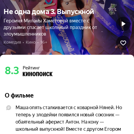
Не одна дома 3. Выпускной
Героиня Миланы Хаметовой вместе с
друзьями спасает школьный праздник от
злоумышленников
Комедия  •  Кино  •  16+
8.3
Рейтинг
О фильме
Маша опять сталкивается с коварной Няней. Но 
теперь у злодейки появился новый союзник — 
обаятельный аферист Антон. На кону — 
школьный выпускной! Вместе с другом Егором 