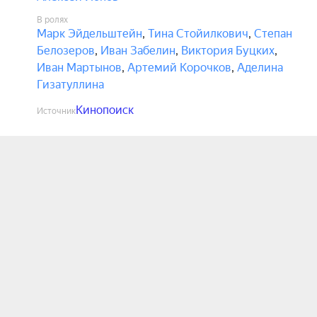
В ролях
Марк Эйдельштейн
,
Тина Стойилкович
,
Степан
Белозеров
,
Иван Забелин
,
Виктория Буцких
,
Иван Мартынов
,
Артемий Корочков
,
Аделина
Гизатуллина
Кинопоиск
Источник