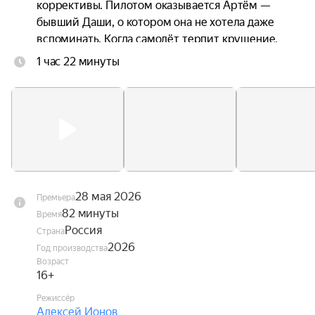
коррективы. Пилотом оказывается Артём — 
бывший Даши, о котором она не хотела даже 
вспоминать. Когда самолёт терпит крушение, 
троим приходится прыгать без подготовки. 
1 час 22 минуты
Стропы путаются. Они чудом остаются в живых 
— но оказываются подвешены над горной 
пропастью посреди бушующих лесных пожаров. 
Даша оказывается между двумя мужчинами, с 
каждым из которых связана её жизнь. Один — 
настоящее. Другой — незажившее прошлое.
28 мая 2026
Премьера
82 минуты
Время
Россия
Страна
2026
Год производства
Возраст
16+
Режиссёр
Алексей Ионов