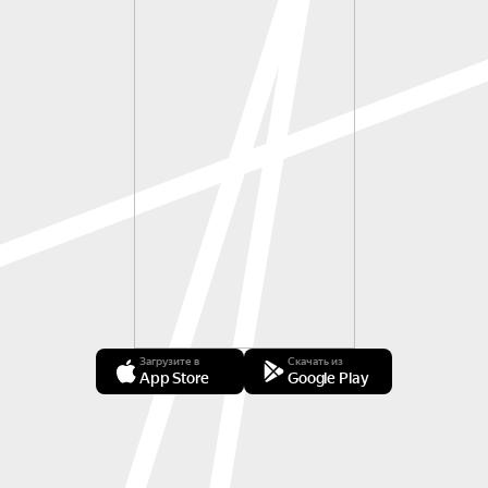
Загрузите в
Скачать из
App Store
Google Play