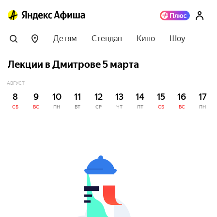
Детям
Стендап
Кино
Шоу
Лекции в Дмитрове 5 марта
АВГУСТ
8
9
10
11
12
13
14
15
16
17
СБ
ВС
ПН
ВТ
СР
ЧТ
ПТ
СБ
ВС
ПН