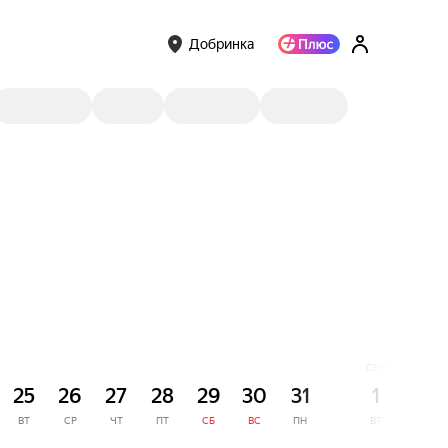
Добринка
СЕНТЯБРЬ
25
26
27
28
29
30
31
1
2
ВТ
СР
ЧТ
ПТ
СБ
ВС
ПН
ВТ
СР