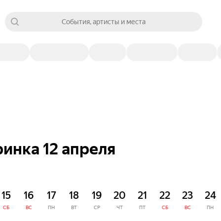
События, артисты и места
инка 12 апреля
15
16
17
18
19
20
21
22
23
24
СБ
ВС
ПН
ВТ
СР
ЧТ
ПТ
СБ
ВС
ПН