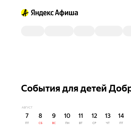
События для детей Добр
АВГУСТ
7
8
9
10
11
12
13
14
ПТ
СБ
ВС
ПН
ВТ
СР
ЧТ
ПТ