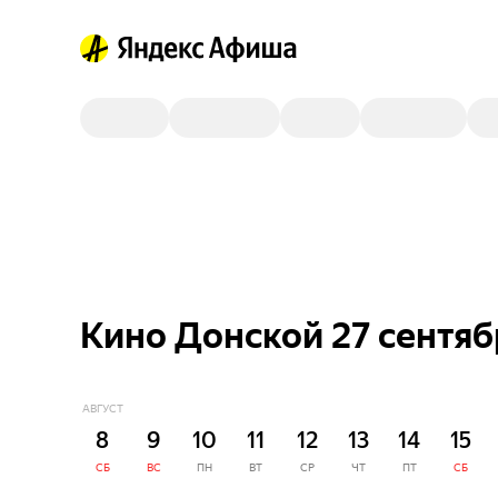
Кино Донской 27 сентяб
АВГУСТ
8
9
10
11
12
13
14
15
СБ
ВС
ПН
ВТ
СР
ЧТ
ПТ
СБ