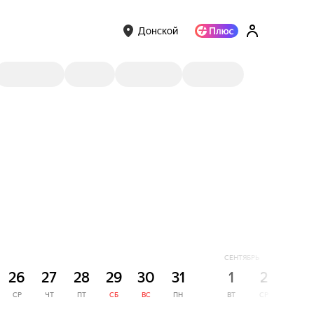
Донской
СЕНТЯБРЬ
26
27
28
29
30
31
1
2
3
СР
ЧТ
ПТ
СБ
ВС
ПН
ВТ
СР
ЧТ