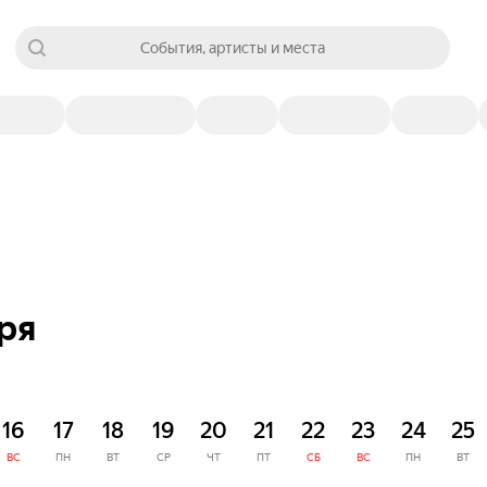
События, артисты и места
ря
16
17
18
19
20
21
22
23
24
25
ВС
ПН
ВТ
СР
ЧТ
ПТ
СБ
ВС
ПН
ВТ