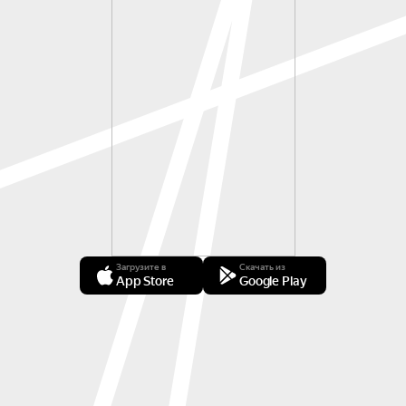
Загрузите в
Скачать из
App Store
Google Play