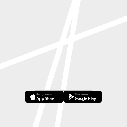
Загрузите в
Скачать из
App Store
Google Play