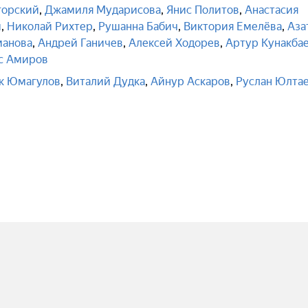
горский
,
Джамиля Мударисова
,
Янис Политов
,
Анастасия
м
,
Николай Рихтер
,
Рушанна Бабич
,
Виктория Емелёва
,
Аза
манова
,
Андрей Ганичев
,
Алексей Ходорев
,
Артур Кунакба
с Амиров
к Юмагулов
,
Виталий Дудка
,
Айнур Аскаров
,
Руслан Юлта