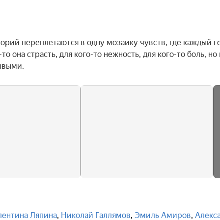
орий переплетаются в одну мозаику чувств, где каждый ге
о она страсть, для кого-то нежность, для кого-то боль, но 
ивыми.
лентина Ляпина
,
Николай Галлямов
,
Эмиль Амиров
,
Алекс