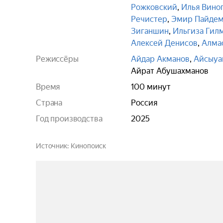
Рожковский
,
Илья Вино
Речистер
,
Эмир Пайде
Зиганшин
,
Ильгиза Гил
Алексей Денисов
,
Алма
Режиссёры
Айдар Акманов
,
Айсыуа
Айрат Абушахманов
Время
100 минут
Страна
Россия
Год производства
2025
Источник
Кинопоиск