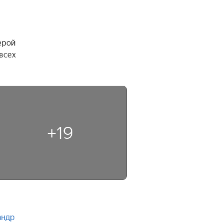
рой 
всех 
+19
андр