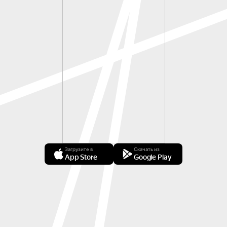
Загрузите в
Скачать из
App Store
Google Play