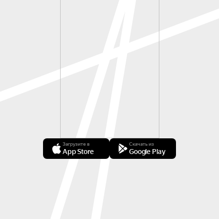
Загрузите в
Скачать из
App Store
Google Play