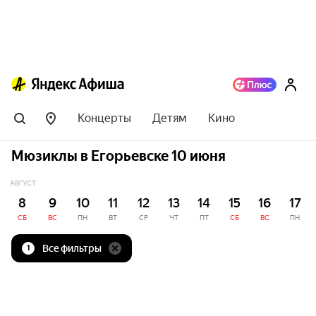
Концерты
Детям
Кино
Мюзиклы в Егорьевске 10 июня
АВГУСТ
8
9
10
11
12
13
14
15
16
17
СБ
ВС
ПН
ВТ
СР
ЧТ
ПТ
СБ
ВС
ПН
Все фильтры
1