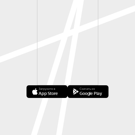
Загрузите в
Скачать из
App Store
Google Play