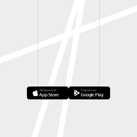
Загрузите в
Скачать из
App Store
Google Play